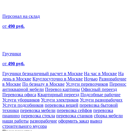
Персонал на склад
от
490 руб.
Грузчики
от
490 руб.
Грузчики безналичный расчет в Москве
На час в Москве
На
день в Москве
Круглосуточно в Москве
Ночью
Разнорабочие
в Москве
По безналу в Москве
Услуги перевозчиков
Перенос
антикварной мебели
Перевоз картины
Офисный переезд
Перевозка офиса
Квартирный переезд
Подсобные рабочие
Услуги уборщиков
Услуги электриков
Услуги разнорабочих
Услуги подсобников
перевозка вещей
перевозка бытовой
техники
перевозка мебели
перевозка сейфов
перевозка
пианино
перевозка стекла
перевозка станков
сборка мебели
наши работы
разнорабочие
оформить заказ
вывоз
строительного мусора