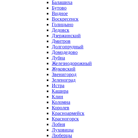
Балашиха
Бутово
Видное
Воскресенск
Голицыно
Дедовск
Дзержинский
Дмитров
Долгопрудный
Домодедово
Дубна
Железнодорожный
Жуковский
Звенигород
Зеленоград
Истра
Кашира
Клин
Коломна
Королев
Красноармейск
Красногорск
Лобня
Луховицы
Люберцы