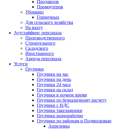
Продавцов
Промоутеров
Уборщиц
Горничных
Для сельского хозяйства
На вахту
Аутстаффинг персонала
Производственного
Строительного
Складского
Иностранного
Аренда персонала
Услуги
Грузчики
Грузчики на час
Грузчики на день
Грузчики 24 часа
Грузчики на склад
Грузчики в ночное время
Грузчики по безналичному расчету
Грузчики с НДС
Грузчики такелажники
Грузчики разнорабочие
Грузчики по районам и Подмосковью
Апрелевка