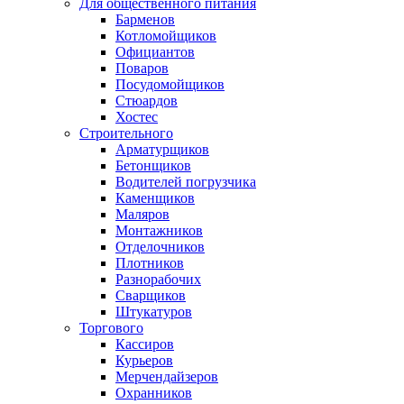
Для общественного питания
Барменов
Котломойщиков
Официантов
Поваров
Посудомойщиков
Стюардов
Хостес
Строительного
Арматурщиков
Бетонщиков
Водителей погрузчика
Каменщиков
Маляров
Монтажников
Отделочников
Плотников
Разнорабочих
Сварщиков
Штукатуров
Торгового
Кассиров
Курьеров
Мерчендайзеров
Охранников