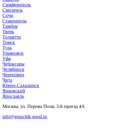
Симферополь
Смоленск
Сочи
Ставрополь
Тамбов
Тверь
Тольятти
Томск
Тула
Ульяновск
Уфа
Чебоксары
Челябинск
Череповец
Чита
Южно-Сахалинск
Янковский
Ярославль
Москва, ул. Перова Поля, 3-й проезд 4А
info@gruzchik-good.ru