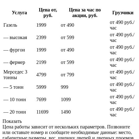
Цена от,
Цена за час по
Услуга
Грузчики
руб.
акции, руб.
от 490 руб./
Газель
1999
от 490
час
от 490 руб./
— высокая
2399
от 599
час
от 490 руб./
— фургон
1999
от 490
час
от 490 руб./
— фермер
2199
от 599
час
Мерседес 3
от 490 руб./
4799
от 799
тонны
час
от 490 руб./
— 5 тонн
5999
999
час
от 490 руб./
— 10 тонн
7699
1099
час
от 490 руб./
— 20 тонн
11699
1490
час
Показать
Цена работы зависит от нескольких параметров. Позвоните
или оставьте номер и сообщите необходимые данные:
место,
габаритные размеры, вес, ширину дверей и дверных проемов,