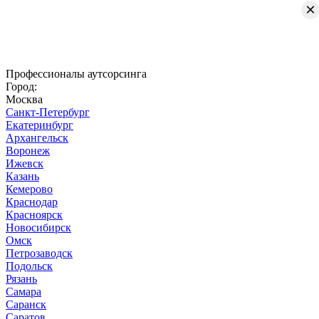
×
Профессионалы аутсорсинга
Город:
Москва
Санкт-Петербург
Екатеринбург
Архангельск
Воронеж
Ижевск
Казань
Кемерово
Краснодар
Красноярск
Новосибирск
Омск
Петрозаводск
Подольск
Рязань
Самара
Саранск
Саратов