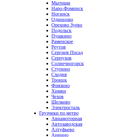
Мытищи
Наро-Фоминск
Ногинск
Одинцово
Орехово Зуево
Подольск
Пушкино
Раменское
Реутов
Сергиев Посад
Серпухов
Солнечногорск
Ступино
Сходня
Троицк
Фрязино
Химки
Чехов
Щелково
Электросталь
Грузчики по метро
Авиамоторная
Автозаводская
Алтуфьево
Аннино