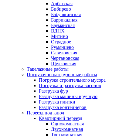
Арбатская
Бибирево
Бабушкинская
Баррикадная
Бауманская
ВДНХ
Митино
Отрадное
Румянцево
Савеловская
Чертановская
Щелковская
Такелажные работы
Погрузочно разгрузочные работы
Погрузка строительного мусора
Погрузка и разгрузка вагонов
Разгрузка фур
Разгрузка машины вручную
Разгрузка плитки
Разгрузка контейнеров
Переезд под ключ
Квартирный переезд
Однокомнатная
Двухкомнатная
Трехкомнатная