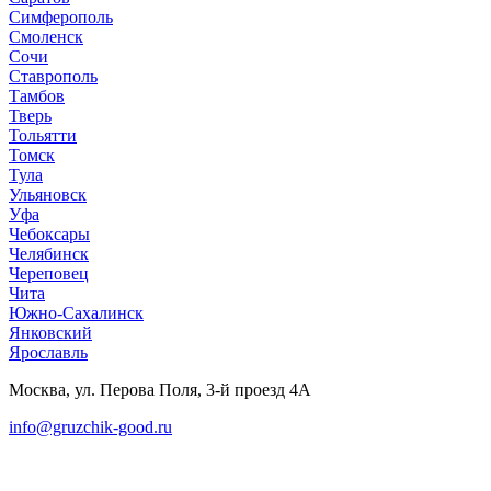
Симферополь
Смоленск
Сочи
Ставрополь
Тамбов
Тверь
Тольятти
Томск
Тула
Ульяновск
Уфа
Чебоксары
Челябинск
Череповец
Чита
Южно-Сахалинск
Янковский
Ярославль
Москва, ул. Перова Поля, 3-й проезд 4А
info@gruzchik-good.ru