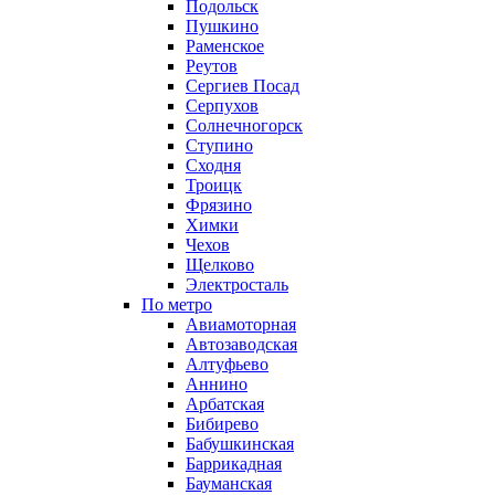
Подольск
Пушкино
Раменское
Реутов
Сергиев Посад
Серпухов
Солнечногорск
Ступино
Сходня
Троицк
Фрязино
Химки
Чехов
Щелково
Электросталь
По метро
Авиамоторная
Автозаводская
Алтуфьево
Аннино
Арбатская
Бибирево
Бабушкинская
Баррикадная
Бауманская