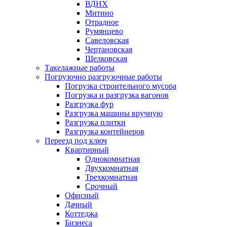
ВДНХ
Митино
Отрадное
Румянцево
Савеловская
Чертановская
Щелковская
Такелажные работы
Погрузочно разгрузочные работы
Погрузка строительного мусора
Погрузка и разгрузка вагонов
Разгрузка фур
Разгрузка машины вручную
Разгрузка плитки
Разгрузка контейнеров
Переезд под ключ
Квартирный
Однокомнатная
Двухкомнатная
Трехкомнатная
Срочный
Офисный
Дачный
Коттеджа
Бизнеса