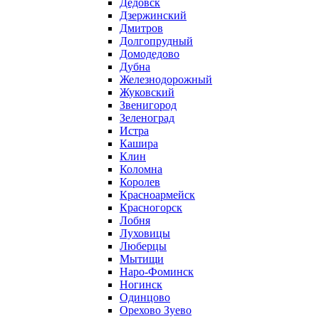
Дедовск
Дзержинский
Дмитров
Долгопрудный
Домодедово
Дубна
Железнодорожный
Жуковский
Звенигород
Зеленоград
Истра
Кашира
Клин
Коломна
Королев
Красноармейск
Красногорск
Лобня
Луховицы
Люберцы
Мытищи
Наро-Фоминск
Ногинск
Одинцово
Орехово Зуево