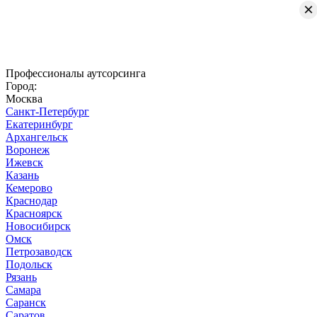
×
Профессионалы аутсорсинга
Город:
Москва
Санкт-Петербург
Екатеринбург
Архангельск
Воронеж
Ижевск
Казань
Кемерово
Краснодар
Красноярск
Новосибирск
Омск
Петрозаводск
Подольск
Рязань
Самара
Саранск
Саратов