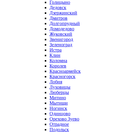
Голицыно
Дедовск
Дзержинский
Дмитров
Долгопрудный
Домодедово
Жуковский
Звенигород
Зеленоград
Истра
Клин
Коломна
Королев
Красноармейск
Красногорск
Лобня
Луховицы
Люберцы
Митино
Мытищи
Ногинск
Одинцово
Орехово Зуево
Отрадное
Подольск