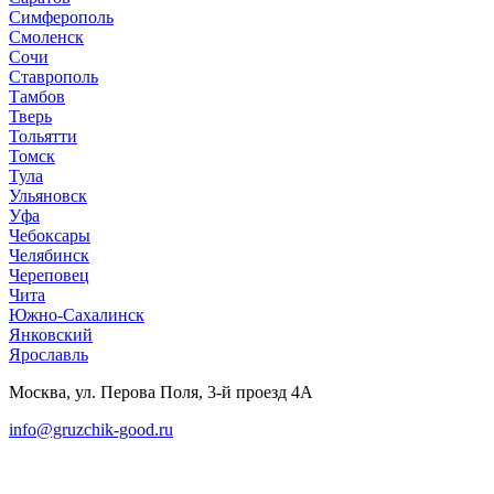
Симферополь
Смоленск
Сочи
Ставрополь
Тамбов
Тверь
Тольятти
Томск
Тула
Ульяновск
Уфа
Чебоксары
Челябинск
Череповец
Чита
Южно-Сахалинск
Янковский
Ярославль
Москва, ул. Перова Поля, 3-й проезд 4А
info@gruzchik-good.ru