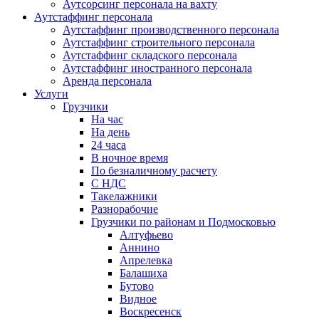
Аутсорсинг персонала на вахту
Аутстаффинг персонала
Аутстаффинг производственного персонала
Аутстаффинг строительного персонала
Аутстаффинг складского персонала
Аутстаффинг иностранного персонала
Аренда персонала
Услуги
Грузчики
На час
На день
24 часа
В ночное время
По безналичному расчету
С НДС
Такелажники
Разнорабочие
Грузчики по районам и Подмосковью
Алтуфьево
Аннино
Апрелевка
Балашиха
Бутово
Видное
Воскресенск