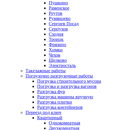
Пушкино
Раменское
Реутов
Румянцево
Сергиев Посад
Серпухов
Сходня
Троицк
Фрязино
Химки
Чехов
Щелково
Электросталь
Такелажные работы
Погрузочно разгрузочные работы
Погрузка строительного мусора
Погрузка и разгрузка вагонов
Разгрузка фур
Разгрузка машины вручную
Разгрузка плитки
Разгрузка контейнеров
Переезд под ключ
Квартирный
Однокомнатная
Двухкомнатная