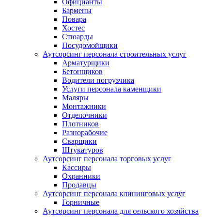
Официанты
Бармены
Повара
Хостес
Cтюарды
Посудомойщики
Аутсорсинг персонала строительных услуг
Арматурщики
Бетонщиков
Водители погрузчика
Услуги персонала каменщики
Маляры
Монтажники
Отделочники
Плотников
Разнорабочие
Сварщики
Штукатуров
Аутсорсинг персонала торговых услуг
Кассиры
Охранники
Продавцы
Аутсорсинг персонала клининговых услуг
Горничные
Аутсорсинг персонала для сельского хозяйства