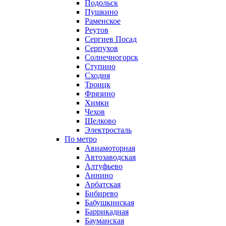
Подольск
Пушкино
Раменское
Реутов
Сергиев Посад
Серпухов
Солнечногорск
Ступино
Сходня
Троицк
Фрязино
Химки
Чехов
Щелково
Электросталь
По метро
Авиамоторная
Автозаводская
Алтуфьево
Аннино
Арбатская
Бибирево
Бабушкинская
Баррикадная
Бауманская