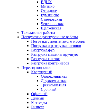
ВДНХ
Митино
Отрадное
Румянцево
Савеловская
Чертановская
Щелковская
Такелажные работы
Погрузочно разгрузочные работы
Погрузка строительного мусора
Погрузка и разгрузка вагонов
Разгрузка фур
Разгрузка машины вручную
Разгрузка плитки
Разгрузка контейнеров
Переезд под ключ
Квартирный
Однокомнатная
Двухкомнатная
Трехкомнатная
Срочный
Офисный
Дачный
Коттеджа
Бизнеса