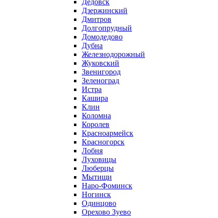
Дедовск
Дзержинский
Дмитров
Долгопрудный
Домодедово
Дубна
Железнодорожный
Жуковский
Звенигород
Зеленоград
Истра
Кашира
Клин
Коломна
Королев
Красноармейск
Красногорск
Лобня
Луховицы
Люберцы
Мытищи
Наро-Фоминск
Ногинск
Одинцово
Орехово Зуево