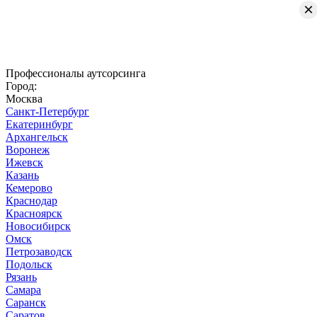
×
Профессионалы аутсорсинга
Город:
Москва
Санкт-Петербург
Екатеринбург
Архангельск
Воронеж
Ижевск
Казань
Кемерово
Краснодар
Красноярск
Новосибирск
Омск
Петрозаводск
Подольск
Рязань
Самара
Саранск
Саратов