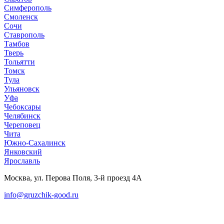
Симферополь
Смоленск
Сочи
Ставрополь
Тамбов
Тверь
Тольятти
Томск
Тула
Ульяновск
Уфа
Чебоксары
Челябинск
Череповец
Чита
Южно-Сахалинск
Янковский
Ярославль
Москва, ул. Перова Поля, 3-й проезд 4А
info@gruzchik-good.ru