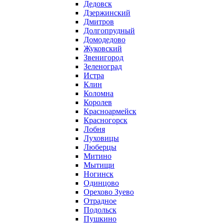
Дедовск
Дзержинский
Дмитров
Долгопрудный
Домодедово
Жуковский
Звенигород
Зеленоград
Истра
Клин
Коломна
Королев
Красноармейск
Красногорск
Лобня
Луховицы
Люберцы
Митино
Мытищи
Ногинск
Одинцово
Орехово Зуево
Отрадное
Подольск
Пушкино