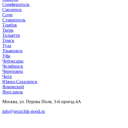
Симферополь
Смоленск
Сочи
Ставрополь
Тамбов
Тверь
Тольятти
Томск
Тула
Ульяновск
Уфа
Чебоксары
Челябинск
Череповец
Чита
Южно-Сахалинск
Янковский
Ярославль
Москва, ул. Перова Поля, 3-й проезд 4А
info@gruzchik-good.ru