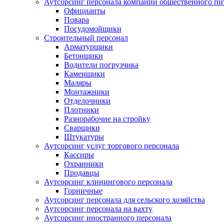
Аутсорсинг персонала компаний общественного пи
Официанты
Повара
Посудомойщики
Строительный персонал
Арматурщики
Бетонщики
Водители погрузчика
Каменщики
Маляры
Монтажники
Отделочники
Плотники
Разнорабочие на стройку
Сварщики
Штукатуры
Аутсорсинг услуг торгового персонала
Кассиры
Охранники
Продавцы
Аутсорсинг клинингового персонала
Горничные
Аутсорсинг персонала для сельского хозяйства
Аутсорсинг персонала на вахту
Аутсорсинг иностранного персонала