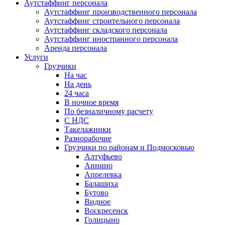
Аутстаффинг персонала
Аутстаффинг производственного персонала
Аутстаффинг строительного персонала
Аутстаффинг складского персонала
Аутстаффинг иностранного персонала
Аренда персонала
Услуги
Грузчики
На час
На день
24 часа
В ночное время
По безналичному расчету
С НДС
Такелажники
Разнорабочие
Грузчики по районам и Подмосковью
Алтуфьево
Аннино
Апрелевка
Балашиха
Бутово
Видное
Воскресенск
Голицыно