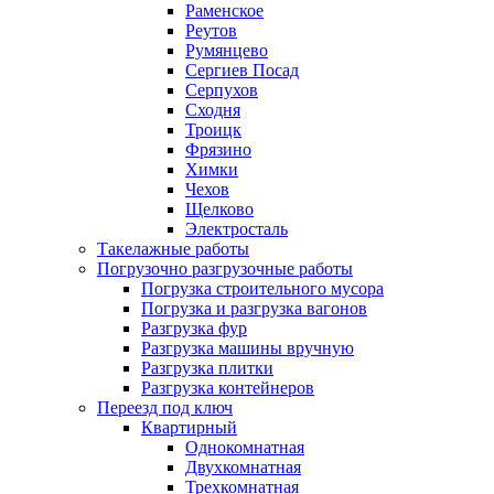
Раменское
Реутов
Румянцево
Сергиев Посад
Серпухов
Сходня
Троицк
Фрязино
Химки
Чехов
Щелково
Электросталь
Такелажные работы
Погрузочно разгрузочные работы
Погрузка строительного мусора
Погрузка и разгрузка вагонов
Разгрузка фур
Разгрузка машины вручную
Разгрузка плитки
Разгрузка контейнеров
Переезд под ключ
Квартирный
Однокомнатная
Двухкомнатная
Трехкомнатная