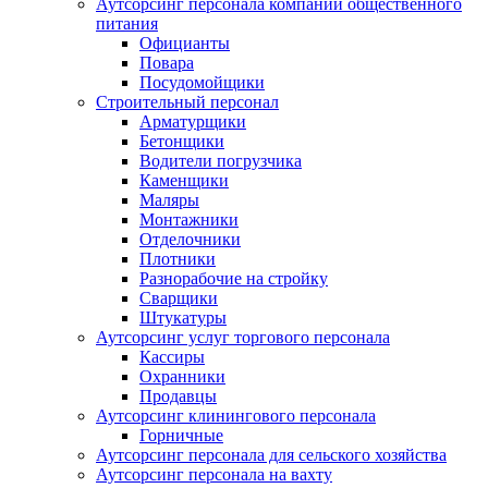
Аутсорсинг персонала компаний общественного
питания
Официанты
Повара
Посудомойщики
Строительный персонал
Арматурщики
Бетонщики
Водители погрузчика
Каменщики
Маляры
Монтажники
Отделочники
Плотники
Разнорабочие на стройку
Сварщики
Штукатуры
Аутсорсинг услуг торгового персонала
Кассиры
Охранники
Продавцы
Аутсорсинг клинингового персонала
Горничные
Аутсорсинг персонала для сельского хозяйства
Аутсорсинг персонала на вахту