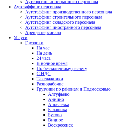
Аутсорсинг иностранного персонала
Аутстаффинг персонала
Аутстаффинг производственного персонала
Аутстаффинг строительного персонала
Аутстаффинг складского персонала
Аутстаффинг иностранного персонала
Аренда персонала
Услуги
Грузчики
На час
На день
24 часа
В ночное время
По безналичному расчету
С НДС
Такелажники
Разнорабочие
Грузчики по районам и Подмосковью
Алтуфьево
Аннино
Апрелевка
Балашиха
Бутово
Видное
Воскресенск