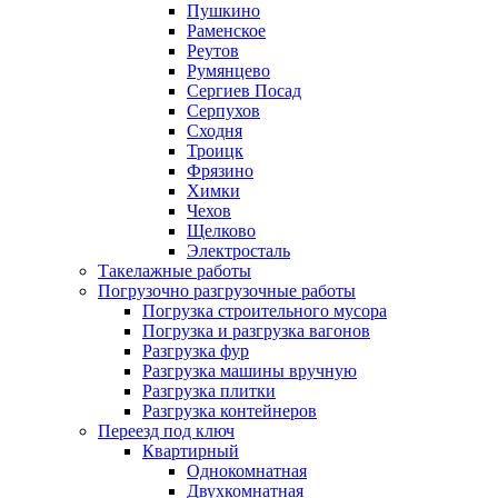
Пушкино
Раменское
Реутов
Румянцево
Сергиев Посад
Серпухов
Сходня
Троицк
Фрязино
Химки
Чехов
Щелково
Электросталь
Такелажные работы
Погрузочно разгрузочные работы
Погрузка строительного мусора
Погрузка и разгрузка вагонов
Разгрузка фур
Разгрузка машины вручную
Разгрузка плитки
Разгрузка контейнеров
Переезд под ключ
Квартирный
Однокомнатная
Двухкомнатная