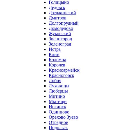
Голицыно
Дедовск
Дзержинский
Дмитров
Долгопрудный
Домодедово
Жуковский
Звенигород
Зеленоград
Истра
Клин
Коломна
Королев
Красноармейск
Красногорск
Лобня
Луховицы
Люберцы
Митино
Мытищи
Ногинск
Одинцово
Орехово Зуево
Отрадное
Подольск