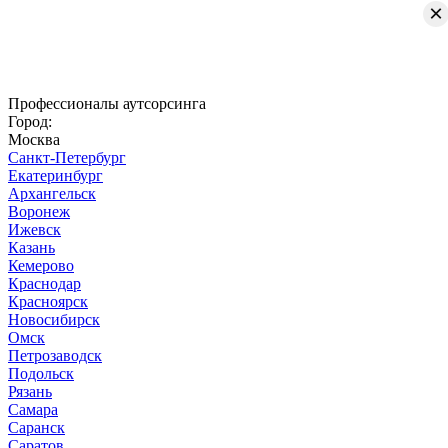
×
Профессионалы аутсорсинга
Город:
Москва
Санкт-Петербург
Екатеринбург
Архангельск
Воронеж
Ижевск
Казань
Кемерово
Краснодар
Красноярск
Новосибирск
Омск
Петрозаводск
Подольск
Рязань
Самара
Саранск
Саратов