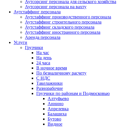
Аутсорсинг персонала для сельского хозяйства
Аутсорсинг персонала на вахту
Аутстаффинг персонала
Аутстаффинг производственного персонала
Аутстаффинг строительного персонала
Аутстаффинг складского персонала
Аутстаффинг иностранного персонала
Аренда персонала
Услуги
Грузчики
На час
На день
24 часа
В ночное время
По безналичному расчету
С НДС
Такелажники
Разнорабочие
Грузчики по районам и Подмосковью
Алтуфьево
Аннино
Апрелевка
Балашиха
Бутово
Видное