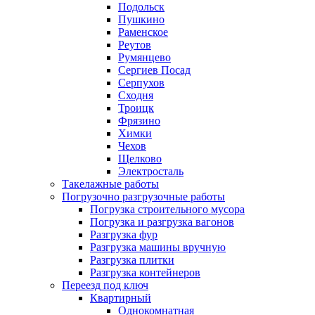
Подольск
Пушкино
Раменское
Реутов
Румянцево
Сергиев Посад
Серпухов
Сходня
Троицк
Фрязино
Химки
Чехов
Щелково
Электросталь
Такелажные работы
Погрузочно разгрузочные работы
Погрузка строительного мусора
Погрузка и разгрузка вагонов
Разгрузка фур
Разгрузка машины вручную
Разгрузка плитки
Разгрузка контейнеров
Переезд под ключ
Квартирный
Однокомнатная