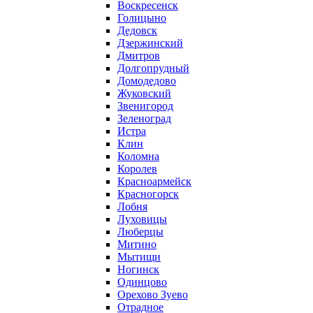
Воскресенск
Голицыно
Дедовск
Дзержинский
Дмитров
Долгопрудный
Домодедово
Жуковский
Звенигород
Зеленоград
Истра
Клин
Коломна
Королев
Красноармейск
Красногорск
Лобня
Луховицы
Люберцы
Митино
Мытищи
Ногинск
Одинцово
Орехово Зуево
Отрадное