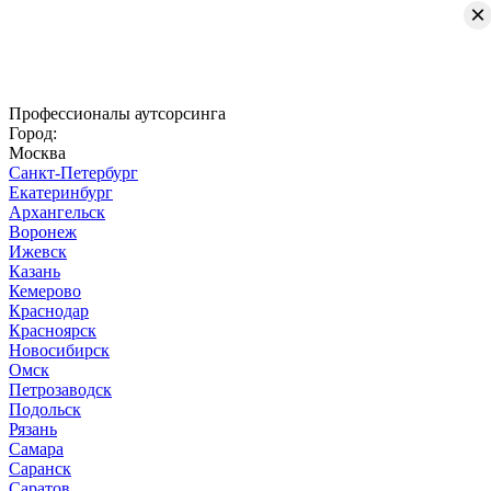
×
Профессионалы аутсорсинга
Город:
Москва
Санкт-Петербург
Екатеринбург
Архангельск
Воронеж
Ижевск
Казань
Кемерово
Краснодар
Красноярск
Новосибирск
Омск
Петрозаводск
Подольск
Рязань
Самара
Саранск
Саратов