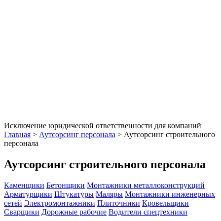
Исключение юридической ответственности для компаний
Главная
>
Аутсорсинг персонала
>
Аутсорсинг строительного
персонала
Аутсорсинг строительного персонала
Каменщики
Бетонщики
Монтажники металлоконструкций
Арматурщики
Штукатуры
Маляры
Монтажники инженерных
сетей
Электромонтажники
Плиточники
Кровельщики
Сварщики
Дорожные рабочие
Водители спецтехники