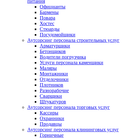
питания
Официанты
Бармены
Повара
Хостес
Cтюарды
Посудомойщики
Аутсорсинг персонала строительных услуг
Арматурщики
Бетонщиков
Водители погрузчика
Услуги персонала каменщики
Маляры
Монтажники
Отделочники
Плотников
Разнорабочие
Сварщики
Штукатуров
Аутсорсинг персонала торговых услуг
Кассиры
Охранники
Продавцы
Аутсорсинг персонала клининговых услуг
Горничные