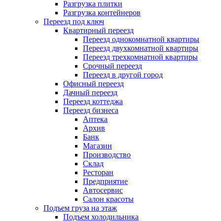
Разгрузка плитки
Разгрузка контейнеров
Переезд под ключ
Квартирный переезд
Переезд однокомнатной квартиры
Переезд двухкомнатной квартиры
Переезд трехкомнатной квартиры
Срочный переезд
Переезд в другой город
Офисный переезд
Дачный переезд
Переезд коттеджа
Переезд бизнеса
Аптека
Архив
Банк
Магазин
Производство
Склад
Ресторан
Предприятие
Автосервис
Салон красоты
Подъем груза на этаж
Подъем холодильника