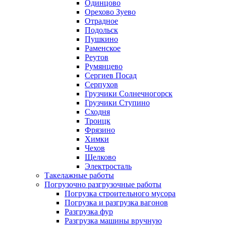
Одинцово
Орехово Зуево
Отрадное
Подольск
Пушкино
Раменское
Реутов
Румянцево
Сергиев Посад
Серпухов
Грузчики Солнечногорск
Грузчики Ступино
Сходня
Троицк
Фрязино
Химки
Чехов
Щелково
Электросталь
Такелажные работы
Погрузочно разгрузочные работы
Погрузка строительного мусора
Погрузка и разгрузка вагонов
Разгрузка фур
Разгрузка машины вручную