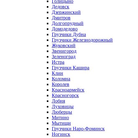
Голицыно
Дедовск
Дзержинский
Дмитров
Долгопрудный
Домодедово
Грузчики Дубна
Грузчики Железнодорожный
Жуковский
Звенигород
Зеленоград
Истра
Грузчики Кашира
Клин
Коломна
Королев
Красноармейск
Красногорск
Лобня
Луховицы
Люберцы
Митино
Мытищи
Грузчики Наро-Фоминск
Ногинск