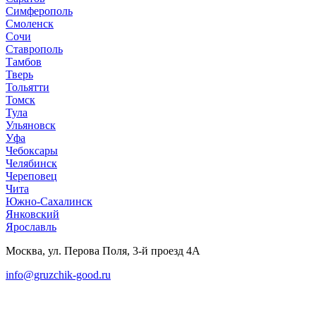
Симферополь
Смоленск
Сочи
Ставрополь
Тамбов
Тверь
Тольятти
Томск
Тула
Ульяновск
Уфа
Чебоксары
Челябинск
Череповец
Чита
Южно-Сахалинск
Янковский
Ярославль
Москва, ул. Перова Поля, 3-й проезд 4А
info@gruzchik-good.ru