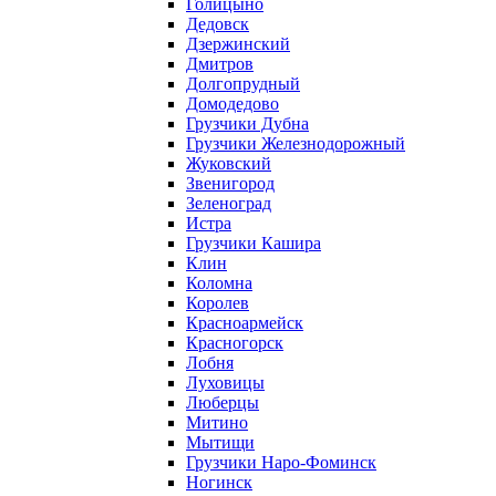
Голицыно
Дедовск
Дзержинский
Дмитров
Долгопрудный
Домодедово
Грузчики Дубна
Грузчики Железнодорожный
Жуковский
Звенигород
Зеленоград
Истра
Грузчики Кашира
Клин
Коломна
Королев
Красноармейск
Красногорск
Лобня
Луховицы
Люберцы
Митино
Мытищи
Грузчики Наро-Фоминск
Ногинск