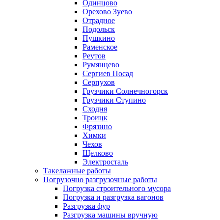
Одинцово
Орехово Зуево
Отрадное
Подольск
Пушкино
Раменское
Реутов
Румянцево
Сергиев Посад
Серпухов
Грузчики Солнечногорск
Грузчики Ступино
Сходня
Троицк
Фрязино
Химки
Чехов
Щелково
Электросталь
Такелажные работы
Погрузочно разгрузочные работы
Погрузка строительного мусора
Погрузка и разгрузка вагонов
Разгрузка фур
Разгрузка машины вручную