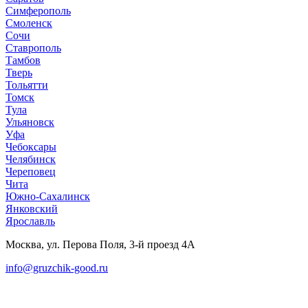
Симферополь
Смоленск
Сочи
Ставрополь
Тамбов
Тверь
Тольятти
Томск
Тула
Ульяновск
Уфа
Чебоксары
Челябинск
Череповец
Чита
Южно-Сахалинск
Янковский
Ярославль
Москва, ул. Перова Поля, 3-й проезд 4А
info@gruzchik-good.ru