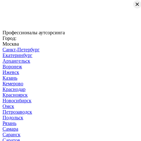
×
Профессионалы аутсорсинга
Город:
Москва
Санкт-Петербург
Екатеринбург
Архангельск
Воронеж
Ижевск
Казань
Кемерово
Краснодар
Красноярск
Новосибирск
Омск
Петрозаводск
Подольск
Рязань
Самара
Саранск
Саратов