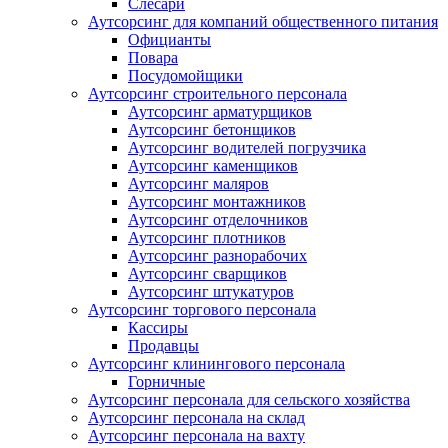
Слесари
Аутсорсинг для компаний общественного питания
Официанты
Повара
Посудомойщики
Аутсорсинг строительного персонала
Аутсорсинг арматурщиков
Аутсорсинг бетонщиков
Аутсорсинг водителей погрузчика
Аутсорсинг каменщиков
Аутсорсинг маляров
Аутсорсинг монтажников
Аутсорсинг отделочников
Аутсорсинг плотников
Аутсорсинг разнорабочих
Аутсорсинг сварщиков
Аутсорсинг штукатуров
Аутсорсинг торгового персонала
Кассиры
Продавцы
Аутсорсинг клинингового персонала
Горничные
Аутсорсинг персонала для сельского хозяйства
Аутсорсинг персонала на склад
Аутсорсинг персонала на вахту