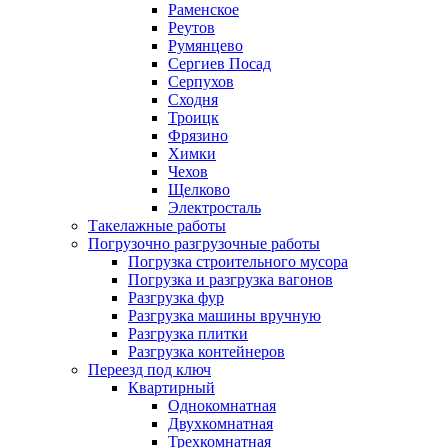
Раменское
Реутов
Румянцево
Сергиев Посад
Серпухов
Сходня
Троицк
Фрязино
Химки
Чехов
Щелково
Электросталь
Такелажные работы
Погрузочно разгрузочные работы
Погрузка строительного мусора
Погрузка и разгрузка вагонов
Разгрузка фур
Разгрузка машины вручную
Разгрузка плитки
Разгрузка контейнеров
Переезд под ключ
Квартирный
Однокомнатная
Двухкомнатная
Трехкомнатная