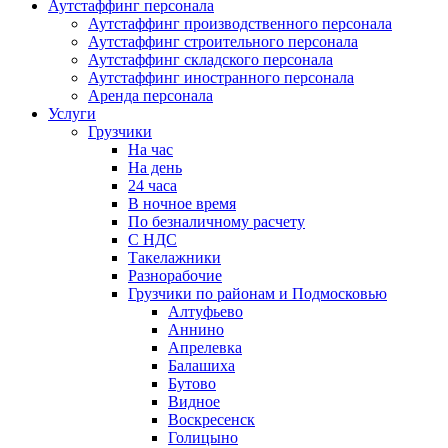
Аутстаффинг персонала
Аутстаффинг производственного персонала
Аутстаффинг строительного персонала
Аутстаффинг складского персонала
Аутстаффинг иностранного персонала
Аренда персонала
Услуги
Грузчики
На час
На день
24 часа
В ночное время
По безналичному расчету
С НДС
Такелажники
Разнорабочие
Грузчики по районам и Подмосковью
Алтуфьево
Аннино
Апрелевка
Балашиха
Бутово
Видное
Воскресенск
Голицыно