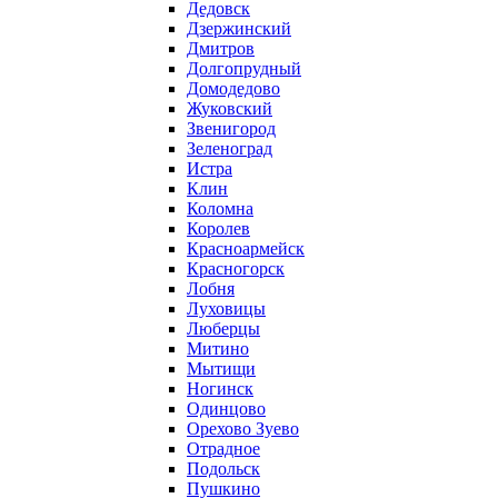
Дедовск
Дзержинский
Дмитров
Долгопрудный
Домодедово
Жуковский
Звенигород
Зеленоград
Истра
Клин
Коломна
Королев
Красноармейск
Красногорск
Лобня
Луховицы
Люберцы
Митино
Мытищи
Ногинск
Одинцово
Орехово Зуево
Отрадное
Подольск
Пушкино