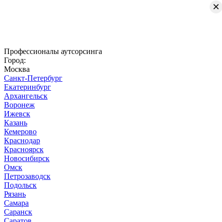
×
Профессионалы аутсорсинга
Город:
Москва
Санкт-Петербург
Екатеринбург
Архангельск
Воронеж
Ижевск
Казань
Кемерово
Краснодар
Красноярск
Новосибирск
Омск
Петрозаводск
Подольск
Рязань
Самара
Саранск
Саратов